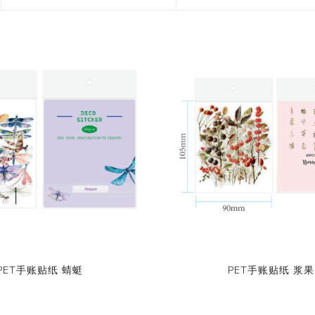
花艺胶带
遮蔽膜
快递包装物料
PET手账贴纸 蜻蜓
PET手账贴纸 浆果