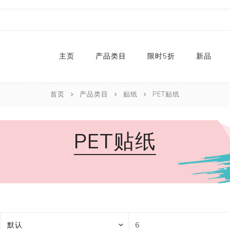
主页
产品类目
限时5折
新品
首页
产品类目
贴纸
PET贴纸
热销款
2024
和纸胶带库存
2023
PET贴纸
贴纸
2022
卡纸
2021
P
切割器
2020
P
手工艺纸
2019
文具
福袋
手工艺品
限量款