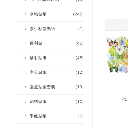
水钻贴纸
(246)
索引标签贴纸
(1)
便利贴
(48)
镭射贴纸
(48)
字母贴纸
(12)
圆点贴画套装
(13)
P
刺绣贴纸
(10)
手账贴纸
(0)