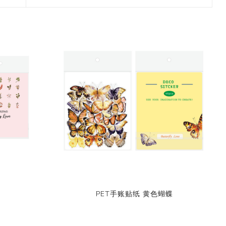
2017 香港盛大展览
款和纸胶带
7月 盛夏新设计和纸胶带
香味和纸胶带
镭射贴纸
11月 春日粉色梦幻和纸胶
4月，2019
九卷装包装
8月 新款星星和纸胶带
带
2017 香港国际文具展会
8月 圣诞节新款和纸胶带
6月 窄款设计系列2.0版
设计师系列
字母贴纸
3月，2019
十卷装包装
9月 圣诞节系列设计和纸
12月 情人节新款和纸胶带
2015 纽约国际文具展会
胶带
9月 简约风和纸胶带
5月 文具设计系列
按图案购买和纸胶带
圆点贴画套装
十二卷装包装
2014 日本国际包装展会
10月 新款星系系列和纸胶
10月 复古风和纸胶带
4月 窄款设计系列1.0版
收缩/彩盒套装
刺绣贴纸
二十卷装包装
带
2013 第114届广交会
12月 新款情人节和纸胶带
3月 夏季款
常用包装
手账贴纸
二十四卷装包装
11月 中式复古风系列和纸
2月 春季情人节和纸胶带
胶带
无库存设计
双面泡棉贴纸
三十六卷装包装
易撕和纸胶带
12月-情人节款和纸胶带
六十卷装包装
窄款和纸胶带
一百零八卷装包装
PET手账贴纸 黄色蝴蝶