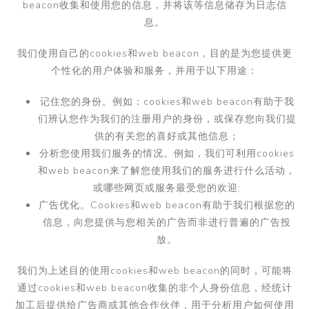
beacon
收集和使用您的信息，并将该等信息储存为日志信
息。
我们使用自己的
cookies
和
web beacon
，目的是为您提供更
个性化的用户体验和服务，并用于以下用途：
记住您的身份。例如：
cookies
和
web beacon
有助于我
们辨认您作为我们的注册用户的身份，或保存您向我们提
供的有关您的喜好或其他信息；
分析您使用我们服务的情况。例如，我们可利用
cookies
和
web beacon
来了解您使用我们的服务进行什么活动，
或哪些网页或服务最受您的欢迎
;
广告优化。
Cookies
和
web beacon
有助于我们根据您的
信息，向您提供与您相关的广告而非进行普遍的广告投
放。
我们为上述目的使用
cookies
和
web beacon
的同时，可能将
通过
cookies
和
web beacon
收集的非个人身份信息，经统计
加工后提供给广告商或其他合作伙伴，用于分析用户如何使用