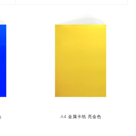
2017 香港盛大展览
款和纸胶带
7月 盛夏新设计和纸胶带
香味和纸胶带
镭射贴纸
11月 春日粉色梦幻和纸胶
4月，2019
九卷装包装
8月 新款星星和纸胶带
带
2017 香港国际文具展会
8月 圣诞节新款和纸胶带
6月 窄款设计系列2.0版
设计师系列
字母贴纸
3月，2019
十卷装包装
9月 圣诞节系列设计和纸
12月 情人节新款和纸胶带
2015 纽约国际文具展会
胶带
9月 简约风和纸胶带
5月 文具设计系列
按图案购买和纸胶带
圆点贴画套装
十二卷装包装
2014 日本国际包装展会
10月 新款星系系列和纸胶
10月 复古风和纸胶带
4月 窄款设计系列1.0版
收缩/彩盒套装
刺绣贴纸
二十卷装包装
带
2013 第114届广交会
12月 新款情人节和纸胶带
3月 夏季款
常用包装
手账贴纸
二十四卷装包装
11月 中式复古风系列和纸
2月 春季情人节和纸胶带
胶带
无库存设计
双面泡棉贴纸
三十六卷装包装
易撕和纸胶带
12月-情人节款和纸胶带
六十卷装包装
窄款和纸胶带
一百零八卷装包装
色
A4 金属卡纸 亮金色