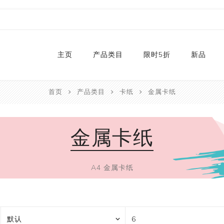
主页
产品类目
限时5折
新品
首页
产品类目
卡纸
金属卡纸
热销款
2024
和纸胶带库存
2023
金属卡纸
贴纸
2022
卡纸
2021
P
切割器
2020
P
A4 金属卡纸
手工艺纸
2019
文具
福袋
手工艺品
限量款