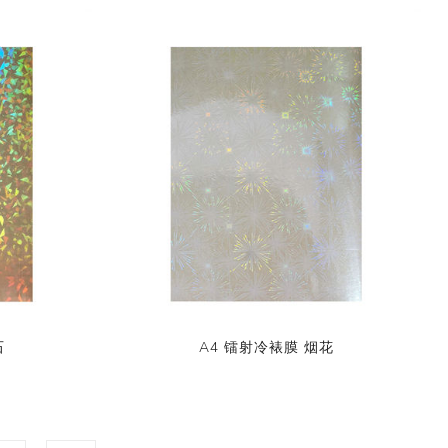
石
A4 镭射冷裱膜 烟花