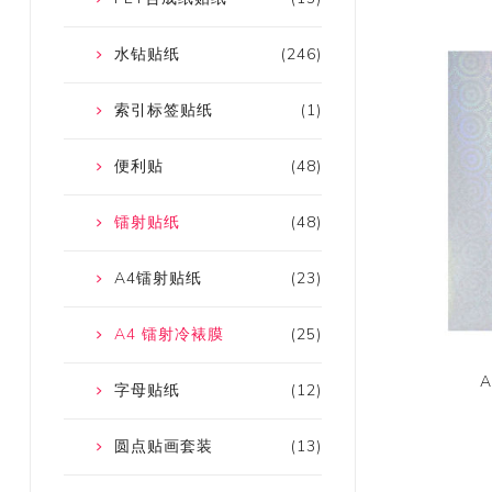
水钻贴纸
(246)
索引标签贴纸
(1)
便利贴
(48)
镭射贴纸
(48)
A4镭射贴纸
(23)
A4 镭射冷裱膜
(25)
字母贴纸
(12)
圆点贴画套装
(13)