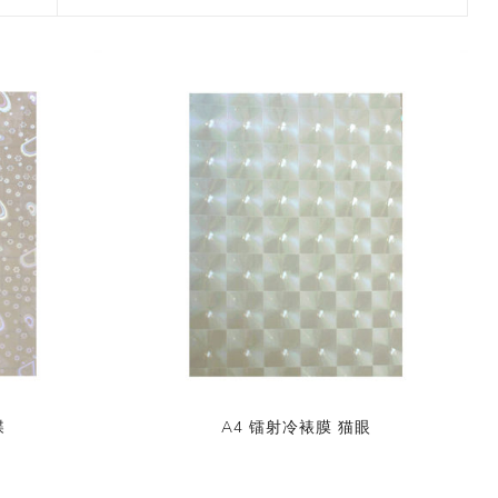
2017 香港盛大展览
款和纸胶带
7月 盛夏新设计和纸胶带
香味和纸胶带
镭射贴纸
11月 春日粉色梦幻和纸胶
4月，2019
九卷装包装
8月 新款星星和纸胶带
带
2017 香港国际文具展会
8月 圣诞节新款和纸胶带
6月 窄款设计系列2.0版
设计师系列
字母贴纸
3月，2019
十卷装包装
9月 圣诞节系列设计和纸
12月 情人节新款和纸胶带
2015 纽约国际文具展会
胶带
9月 简约风和纸胶带
5月 文具设计系列
按图案购买和纸胶带
圆点贴画套装
十二卷装包装
2014 日本国际包装展会
10月 新款星系系列和纸胶
10月 复古风和纸胶带
4月 窄款设计系列1.0版
收缩/彩盒套装
刺绣贴纸
二十卷装包装
带
2013 第114届广交会
12月 新款情人节和纸胶带
3月 夏季款
常用包装
手账贴纸
二十四卷装包装
11月 中式复古风系列和纸
2月 春季情人节和纸胶带
胶带
无库存设计
双面泡棉贴纸
三十六卷装包装
易撕和纸胶带
12月-情人节款和纸胶带
六十卷装包装
窄款和纸胶带
一百零八卷装包装
蝶
A4 镭射冷裱膜 猫眼