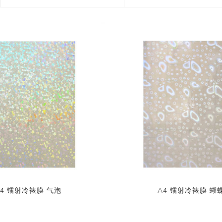
花艺胶带
遮蔽膜
快递包装物料
A4 镭射冷裱膜 气泡
A4 镭射冷裱膜 蝴