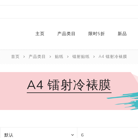
主页
产品类目
限时5折
新品
首页
产品类目
贴纸
镭射贴纸
A4 镭射冷裱膜
热销款
2024
和纸胶带库存
2023
A4 镭射冷裱膜
贴纸
2022
卡纸
2021
P
切割器
2020
P
手工艺纸
2019
文具
福袋
手工艺品
限量款