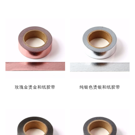
玫瑰金烫金和纸胶带
纯银色烫银和纸胶带