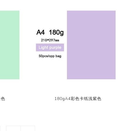
绿色
180gA4彩色卡纸浅紫色