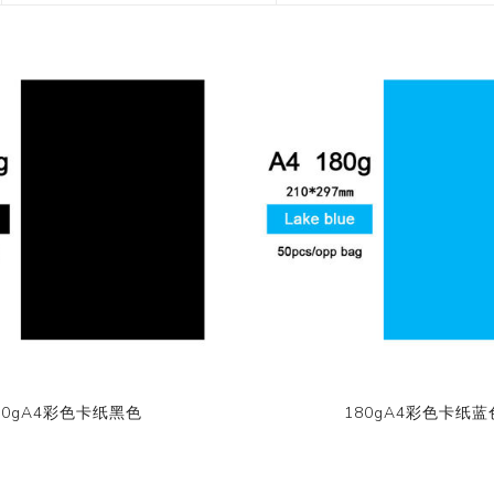
花艺胶带
香味和纸胶带
镭射贴纸
遮蔽膜
设计师系列
字母贴纸
快递包装物料
按图案购买和纸胶
圆点贴画套装
收缩/彩盒套装
刺绣贴纸
常用包装
手账贴纸
无库存设计
双面泡棉贴纸
80gA4彩色卡纸黑色
180gA4彩色卡纸蓝