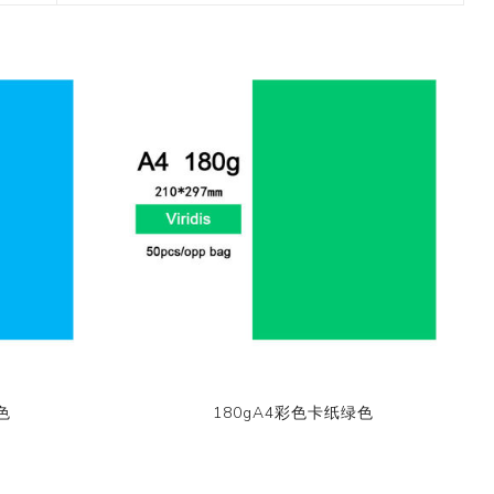
11月 春日粉色梦幻和纸胶
4月，2019
九卷装包装
箭头
8月 新款星星和纸胶带
带
2017 香港国际文具展会
8月 圣诞节新款和纸胶带
6月 窄款设计系列2.0版
3月，2019
十卷装包装
动物
9月 圣诞节系列设计和纸
12月 情人节新款和纸胶带
2015 纽约国际文具展会
胶带
9月 简约风和纸胶带
5月 文具设计系列
带
十二卷装包装
卡通
2014 日本国际包装展会
10月 新款星系系列和纸胶
10月 复古风和纸胶带
4月 窄款设计系列1.0版
二十卷装包装
文具
带
2013 第114届广交会
12月 新款情人节和纸胶带
3月 夏季款
二十四卷装包装
11月 中式复古风系列和纸
2月 春季情人节和纸胶带
胶带
三十六卷装包装
易撕和纸胶带
12月-情人节款和纸胶带
六十卷装包装
窄款和纸胶带
一百零八卷装包装
色
180gA4彩色卡纸绿色