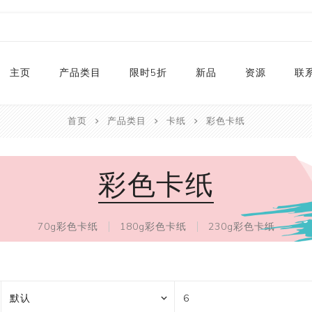
主页
产品类目
限时5折
新品
资源
联
首页
产品类目
卡纸
彩色卡纸
热销款
2024
印刷和纸胶带
贴纸系列
卡纸系列
压花切割器
手工纸
装饰涂改胶带
迷你摆件
自粘牛皮纸包装胶
动态资讯
封箱机
和纸胶带库存
2023
和纸胶带
装饰贴纸
金葱卡纸
刀模
手账素材纸
胶带文具座
火漆封蜡印章套装
定制
湿水牛皮纸胶带和
彩色卡纸
贴纸
2022
烫金和纸胶带
环保标签贴纸
金属卡纸
压花机
和纸胶带包装纸
印章
蜂窝纸包装防震垫
卡纸
2021
撒粉胶带
PET贴纸
牛皮纸卡纸
刀模机
切割器
2020
闪光胶带
PET合成纸贴纸
彩色卡纸
70g彩色卡纸
180g彩色卡纸
230g彩色卡纸
手工艺纸
2019
窄款和纸胶带
水钻贴纸
文具
福袋
模切和纸胶带
索引标签贴纸
手工艺品
限量款
磨砂和纸胶带
便利贴