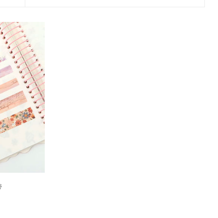
2017 香港盛大展览
款和纸胶带
7月 盛夏新设计和纸胶带
香味和纸胶带
镭射贴纸
11月 春日粉色梦幻和纸胶
4月，2019
九卷装包装
8月 新款星星和纸胶带
带
2017 香港国际文具展会
8月 圣诞节新款和纸胶带
6月 窄款设计系列2.0版
设计师系列
字母贴纸
3月，2019
十卷装包装
9月 圣诞节系列设计和纸
12月 情人节新款和纸胶带
2015 纽约国际文具展会
胶带
9月 简约风和纸胶带
5月 文具设计系列
按图案购买和纸胶带
圆点贴画套装
十二卷装包装
2014 日本国际包装展会
10月 新款星系系列和纸胶
10月 复古风和纸胶带
4月 窄款设计系列1.0版
收缩/彩盒套装
刺绣贴纸
二十卷装包装
带
2013 第114届广交会
12月 新款情人节和纸胶带
3月 夏季款
常用包装
手账贴纸
二十四卷装包装
11月 中式复古风系列和纸
2月 春季情人节和纸胶带
胶带
无库存设计
双面泡棉贴纸
三十六卷装包装
易撕和纸胶带
12月-情人节款和纸胶带
六十卷装包装
窄款和纸胶带
一百零八卷装包装
带