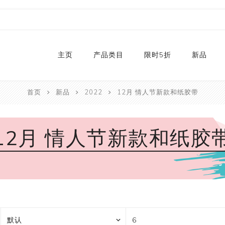
主页
产品类目
限时5折
新品
首页
新品
2022
12月 情人节新款和纸胶带
热销款
2024
和纸胶带库存
2023
12月 情人节新款和纸胶
贴纸
2022
卡纸
2021
P
切割器
2020
P
手工艺纸
2019
文具
福袋
手工艺品
限量款