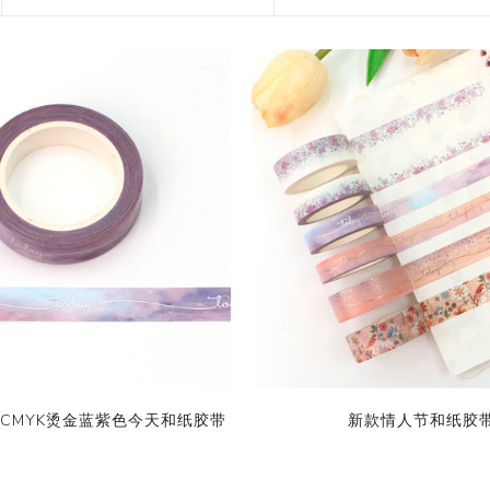
花艺胶带
遮蔽膜
快递包装物料
0m CMYK烫金蓝紫色今天和纸胶带
新款情人节和纸胶