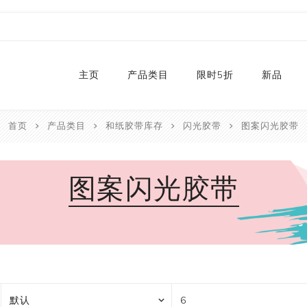
主页
产品类目
限时5折
新品
首页
产品类目
和纸胶带库存
闪光胶带
图案闪光胶带
热销款
2024
和纸胶带库存
2023
图案闪光胶带
贴纸
2022
卡纸
2021
P
切割器
2020
P
手工艺纸
2019
文具
福袋
手工艺品
限量款