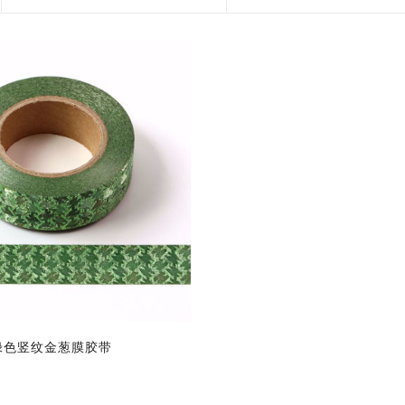
花艺胶带
遮蔽膜
快递包装物料
绿色竖纹金葱膜胶带