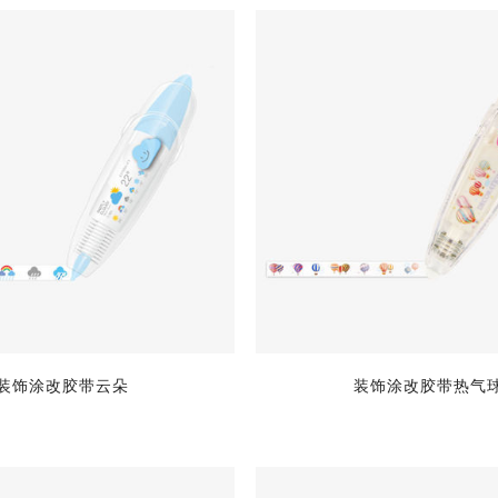
装饰涂改胶带云朵
装饰涂改胶带热气