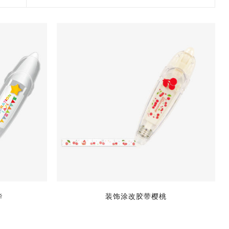
2017 香港盛大展览
款和纸胶带
7月 盛夏新设计和纸胶带
香味和纸胶带
镭射贴纸
11月 春日粉色梦幻和纸胶
4月，2019
九卷装包装
8月 新款星星和纸胶带
带
2017 香港国际文具展会
8月 圣诞节新款和纸胶带
6月 窄款设计系列2.0版
设计师系列
字母贴纸
3月，2019
十卷装包装
9月 圣诞节系列设计和纸
12月 情人节新款和纸胶带
2015 纽约国际文具展会
胶带
9月 简约风和纸胶带
5月 文具设计系列
按图案购买和纸胶带
圆点贴画套装
十二卷装包装
2014 日本国际包装展会
10月 新款星系系列和纸胶
10月 复古风和纸胶带
4月 窄款设计系列1.0版
收缩/彩盒套装
刺绣贴纸
二十卷装包装
带
2013 第114届广交会
12月 新款情人节和纸胶带
3月 夏季款
常用包装
手账贴纸
二十四卷装包装
11月 中式复古风系列和纸
2月 春季情人节和纸胶带
胶带
无库存设计
双面泡棉贴纸
三十六卷装包装
易撕和纸胶带
12月-情人节款和纸胶带
六十卷装包装
窄款和纸胶带
一百零八卷装包装
华
装饰涂改胶带樱桃