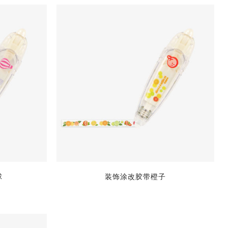
球
装饰涂改胶带橙子