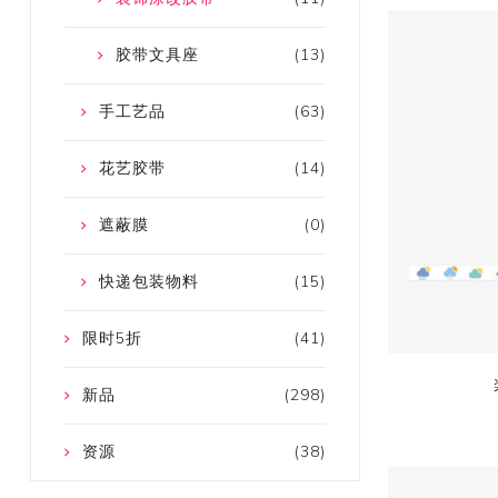
胶带文具座
(13)
手工艺品
(63)
花艺胶带
(14)
遮蔽膜
(0)
快递包装物料
(15)
限时5折
(41)
新品
(298)
资源
(38)