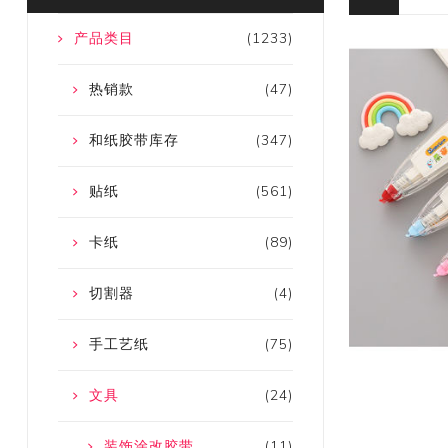
产品类目
(1233)
热销款
(47)
和纸胶带库存
(347)
贴纸
(561)
卡纸
(89)
切割器
(4)
手工艺纸
(75)
文具
(24)
装饰涂改胶带
(11)