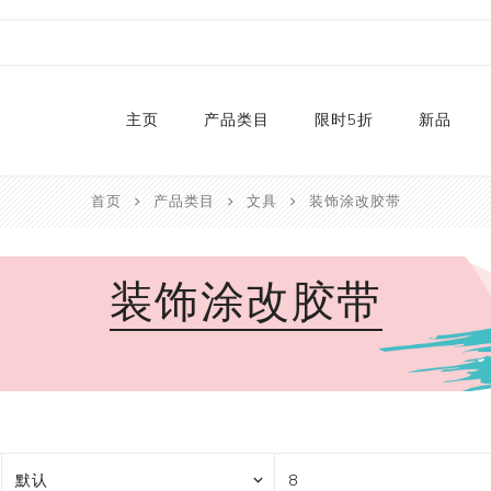
主页
产品类目
限时5折
新品
首页
产品类目
文具
装饰涂改胶带
热销款
2024
和纸胶带库存
2023
装饰涂改胶带
贴纸
2022
卡纸
2021
P
切割器
2020
P
手工艺纸
2019
文具
福袋
手工艺品
限量款