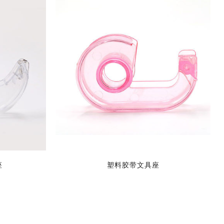
座
塑料胶带文具座