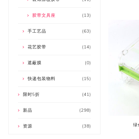
胶带文具座
(13)
手工艺品
(63)
花艺胶带
(14)
遮蔽膜
(0)
快递包装物料
(15)
限时5折
(41)
新品
(298)
绿
资源
(38)