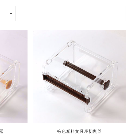
2017 香港盛大展览
款和纸胶带
7月 盛夏新设计和纸胶带
香味和纸胶带
镭射贴纸
11月 春日粉色梦幻和纸胶
4月，2019
九卷装包装
8月 新款星星和纸胶带
带
2017 香港国际文具展会
8月 圣诞节新款和纸胶带
6月 窄款设计系列2.0版
设计师系列
字母贴纸
3月，2019
十卷装包装
9月 圣诞节系列设计和纸
12月 情人节新款和纸胶带
2015 纽约国际文具展会
胶带
9月 简约风和纸胶带
5月 文具设计系列
按图案购买和纸胶带
圆点贴画套装
十二卷装包装
2014 日本国际包装展会
10月 新款星系系列和纸胶
10月 复古风和纸胶带
4月 窄款设计系列1.0版
收缩/彩盒套装
刺绣贴纸
二十卷装包装
带
2013 第114届广交会
12月 新款情人节和纸胶带
3月 夏季款
常用包装
手账贴纸
二十四卷装包装
11月 中式复古风系列和纸
2月 春季情人节和纸胶带
胶带
无库存设计
双面泡棉贴纸
三十六卷装包装
易撕和纸胶带
12月-情人节款和纸胶带
六十卷装包装
窄款和纸胶带
一百零八卷装包装
器
棕色塑料文具座切割器