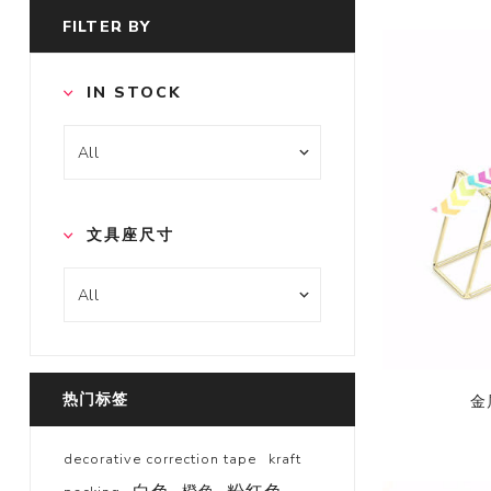
FILTER BY
IN STOCK
文具座尺寸
热门标签
金
decorative correction tape
kraft