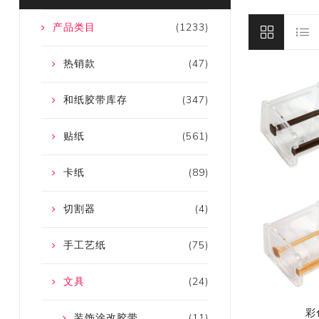
产品类目
(1233)
热销款
(47)
和纸胶带库存
(347)
贴纸
(561)
卡纸
(89)
切割器
(4)
手工艺纸
(75)
文具
(24)
彩
装饰涂改胶带
(11)