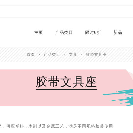
主页
产品类目
限时5折
新品
首页
产品类目
文具
胶带文具座
热销款
2024
和纸胶带库存
2023
胶带文具座
贴纸
2022
卡纸
2021
P
切割器
2020
P
手工艺纸
2019
文具
福袋
座，供应塑料，木制以及金属工艺，满足不同规格胶带使用
手工艺品
限量款