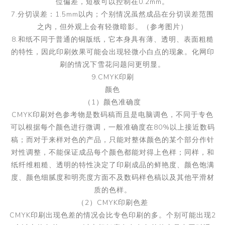
位偏差，短板可以控制在0.2mm。
7.分切误差：1.5mm以内；个别情况虽然成品在分切误差范围
之内，但外观上会有轻微暗影。（参考图片）
8.和纸不同于普通的铜版纸，它本身具有薄、透明、表面粗糙
的特性，因此印刷效果可能会出现轻微小白点的现象。化网印
刷的情况下雪花问题问更明显。
9.CMYK印刷
颜色
（1）颜色准确度
CMYK印刷对色参考物是数码稿而且是电脑调色，不同于专色
可以根据每个颜色进行微调，一般准确度在80%以上接近数码
稿；而对于来样对色的产品，只能对整体颜色的某个部分作针
对性调整，不能保证成品每个颜色都能对得上色样；同样，和
纸纤维粗糙、透明的特性决定了印刷成品的鲜艳度、颜色饱满
度、颜色细腻度和明亮度方面不及数码样色稿以及其他平滑材
质的色样。
（2）CMYK印刷色差
CMYK印刷出现色差的情况会比专色印刷的多。个别可能出现2