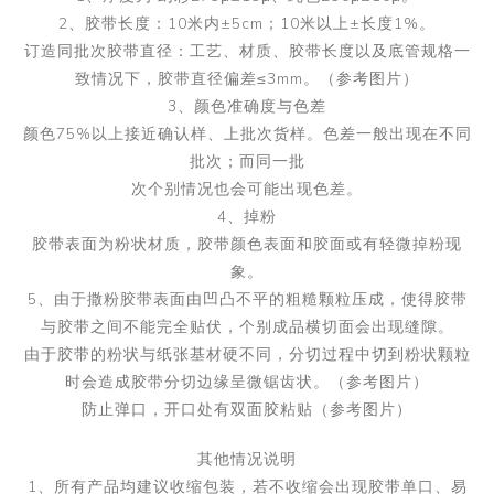
2、胶带长度：10米内±5cm；10米以上±长度1%。
订造同批次胶带直径：工艺、材质、胶带长度以及底管规格一
致情况下，胶带直径偏差≤3mm。（参考图片）
3、颜色准确度与色差
颜色75%以上接近确认样、上批次货样。色差一般出现在不同
批次；而同一批
次个别情况也会可能出现色差。
4、掉粉
胶带表面为粉状材质，胶带颜色表面和胶面或有轻微掉粉现
象。
5、由于撒粉胶带表面由凹凸不平的粗糙颗粒压成，使得胶带
与胶带之间不能完全贴伏，个别成品横切面会出现缝隙。
由于胶带的粉状与纸张基材硬不同，分切过程中切到粉状颗粒
时会造成胶带分切边缘呈微锯齿状。（参考图片）
防止弹口，开口处有双面胶粘贴（参考图片）
其他情况说明
1、所有产品均建议收缩包装，若不收缩会出现胶带单口、易