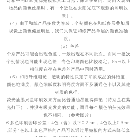
灯箱中的D65光源是模拟人工日光，保证在室内、阴雨天观测
物品的颜色效果时，有一个近似在太阳光底下观测的照明效
果）。
（4）由于和纸产品多数为卷装，个别颜色在和纸多层叠加后
视觉上颜色偏差明显，我们只保证和纸产品单层的颜色准确
度。
（5）色差
个别产品可能会出现色差，一般出现在不同批次。而同一批次
个别情况也可能出现色差，专色印刷颜色比较稳定。85%以上
相似度在存在色差的产品中同时适用。
（6）和纸纤维粗糙、透明的特性决定了印刷成品的鲜艳度、
颜色饱满度、颜色细腻度和明亮度方面不及潘通色卡以及其他
材质的色样。
荧光油墨只是印刷效果方面比普通油墨显得鲜艳（特别是在紫
光灯下），并没有吸光发光的功能，而且每个颜色的荧光效果
也不相同。（参考图片）
6.多色印刷套印公差：4色（含）以下0.2mm，4色以上0.3mm
;部分4色以上套色严格的产品可以通过用短板的方式来降低套