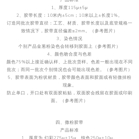
1、厚度115μ±5μ
2、胶带长度：10米内±5cm；10米以上±长度1%。
订造同批次胶带直径：工艺、材质、胶带长度以及底管规格一
致情况下，胶带直径偏差≤2mm。（参考图片）
3、染色情况
个别产品金葱粉染色会转移到胶面上（参考图片）
4、颜色吻合度与色差
颜色75%以上接近确认样、上批次货样。色差一般出现在不同
批次；而同一批次个别情况也会可能出现色差。（参考图片）
5、胶带表面为粉状材质，胶带颜色表面和胶面或有轻微掉粉
现象。
防止单口，开口处有双面胶粘贴，双面胶会残留在胶面或印刷
面。（参考图片）
四、撒粉胶带
产品标准
1、厚度为 幻彩275μ±15μ、纯色250μ±10μ。