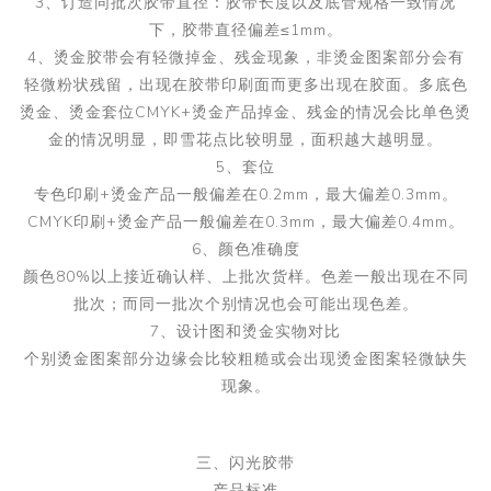
3、订造同批次胶带直径：胶带长度以及底管规格一致情况
下，胶带直径偏差≤1mm。
4、烫金胶带会有轻微掉金、残金现象，非烫金图案部分会有
轻微粉状残留，出现在胶带印刷面而更多出现在胶面。多底色
烫金、烫金套位CMYK+烫金产品掉金、残金的情况会比单色烫
金的情况明显，即雪花点比较明显，面积越大越明显。
5、套位
专色印刷+烫金产品一般偏差在0.2mm，最大偏差0.3mm。
CMYK印刷+烫金产品一般偏差在0.3mm，最大偏差0.4mm。
6、颜色准确度
颜色80%以上接近确认样、上批次货样。色差一般出现在不同
批次；而同一批次个别情况也会可能出现色差。
7、设计图和烫金实物对比
个别烫金图案部分边缘会比较粗糙或会出现烫金图案轻微缺失
现象。
三、闪光胶带
产品标准