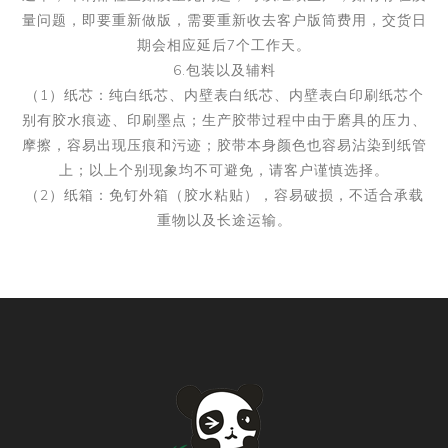
量问题，即要重新做版，需要重新收去客户版筒费用，交货日
期会相应延后7个工作天。
6.包装以及辅料
（1）纸芯：纯白纸芯、内壁表白纸芯、内壁表白印刷纸芯个
别有胶水痕迹、印刷墨点；生产胶带过程中由于磨具的压力、
摩擦，容易出现压痕和污迹；胶带本身颜色也容易沾染到纸管
上；以上个别现象均不可避免，请客户谨慎选择。
（2）纸箱：免钉外箱（胶水粘贴），容易破损，不适合承载
重物以及长途运输。