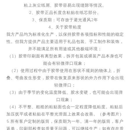
粘上灰尘纸屑、胶带容易出现缝隙等情况。
2、胶带正品长度含粘贴在纸芯部分。
3、保质期：可存放于避光通风2年
4、关于胶带粘度
我方产品均为标准化生产，以保持胶带各项指标和性能的稳定
性。但我方提供产品主要适用于礼品包装、手工制作和装饰，
并不能满足所有用途或其他极端环境；
（1）胶带印刷面有离型效果，拆开包装或裸装产品本身也可
能会有轻微弹口现象；
（2）使用过程中由于胶带使用在形状不规则的物体上，折
叠、弯曲发生形变，胶带在恢复原来形状的外力作用下会出现
轻微弹口；
（3）由于季节的变化温度降低、胶水变硬，也可能会出现弹
口现象；
（4）不平整、粗糙的粘贴面也会一定程度降低粘度。粘贴后
加压抚平或者粘贴在平整光滑面上效果会改善。（参考图片）
5.所有客户定制的版筒，保质期为一年。满一年的版筒，客户
返单，印刷部检查如质量无问题，可以继续生产；如有存在质