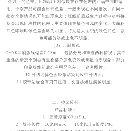
个以上的色差。80%以上相似度在存在色差的产品中同时适
用。个别产品可能会出现色差，一般出现在不同批次。而同一
批次个别情况也可能出现色差：版线前后或生产过程中材料接
换会出现阶段性的色差，主要体现在颜色深浅的变化。大面积
底色印刷时候色差会略为明显，特别是大面积的浅色底色，颜
色可能偏淡或上色不明显。
（3）印刷版线
CMYK印刷版线偏差0.15mm：包括分离和重叠两种情况；其中
重叠的情况个别会有重叠部分颜色变深或明显拖墨现象；部分
印刷版线前后会有明显色差。（参考图片）
10.分切刀掉色会轻微沾染到胶带分切面。
11.胶带边缘会有刀口压痕，长度越短压痕越明显。
二、烫金胶带
产品标准：
1、胶带厚度:83μ±5μ。
2、胶带长度：10米内±5cm；10米以上±长度1%。