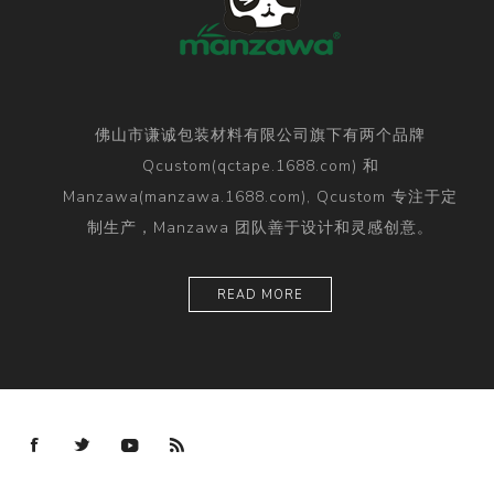
佛山市谦诚包装材料有限公司旗下有两个品牌
Qcustom(qctape.1688.com) 和
Manzawa(manzawa.1688.com), Qcustom 专注于定
制生产，Manzawa 团队善于设计和灵感创意。
READ MORE