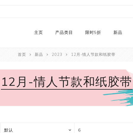
主页
产品类目
限时5折
新品
首页
新品
2023
12月-情人节款和纸胶带
热销款
2024
和纸胶带库存
2023
12月-情人节款和纸胶带
贴纸
2022
卡纸
2021
P
切割器
2020
P
手工艺纸
2019
文具
福袋
手工艺品
限量款