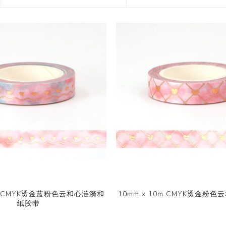
花艺胶带
遮蔽膜
快递包装物料
0m CMYK烫金蓝粉色云和心涟漪和
10mm x 10m CMYK烫金粉
纸胶带