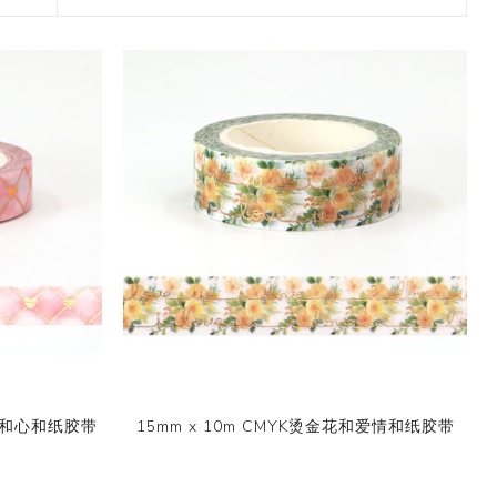
2017 香港盛大展览
款和纸胶带
7月 盛夏新设计和纸胶带
香味和纸胶带
镭射贴纸
11月 春日粉色梦幻和纸胶
4月，2019
九卷装包装
8月 新款星星和纸胶带
带
2017 香港国际文具展会
8月 圣诞节新款和纸胶带
6月 窄款设计系列2.0版
设计师系列
字母贴纸
3月，2019
十卷装包装
9月 圣诞节系列设计和纸
12月 情人节新款和纸胶带
2015 纽约国际文具展会
胶带
9月 简约风和纸胶带
5月 文具设计系列
按图案购买和纸胶带
圆点贴画套装
十二卷装包装
2014 日本国际包装展会
10月 新款星系系列和纸胶
10月 复古风和纸胶带
4月 窄款设计系列1.0版
收缩/彩盒套装
刺绣贴纸
二十卷装包装
带
2013 第114届广交会
12月 新款情人节和纸胶带
3月 夏季款
常用包装
手账贴纸
二十四卷装包装
11月 中式复古风系列和纸
2月 春季情人节和纸胶带
胶带
无库存设计
双面泡棉贴纸
三十六卷装包装
易撕和纸胶带
12月-情人节款和纸胶带
六十卷装包装
窄款和纸胶带
一百零八卷装包装
色云和心和纸胶带
15mm x 10m CMYK烫金花和爱情和纸胶带