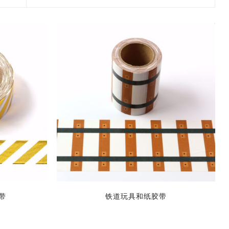
2017 香港盛大展览
款和纸胶带
7月 盛夏新设计和纸胶带
香味和纸胶带
镭射贴纸
11月 春日粉色梦幻和纸胶
4月，2019
九卷装包装
8月 新款星星和纸胶带
带
2017 香港国际文具展会
8月 圣诞节新款和纸胶带
6月 窄款设计系列2.0版
设计师系列
字母贴纸
3月，2019
十卷装包装
9月 圣诞节系列设计和纸
12月 情人节新款和纸胶带
2015 纽约国际文具展会
胶带
9月 简约风和纸胶带
5月 文具设计系列
按图案购买和纸胶带
圆点贴画套装
十二卷装包装
2014 日本国际包装展会
10月 新款星系系列和纸胶
10月 复古风和纸胶带
4月 窄款设计系列1.0版
收缩/彩盒套装
刺绣贴纸
二十卷装包装
带
2013 第114届广交会
12月 新款情人节和纸胶带
3月 夏季款
常用包装
手账贴纸
二十四卷装包装
11月 中式复古风系列和纸
2月 春季情人节和纸胶带
胶带
无库存设计
双面泡棉贴纸
三十六卷装包装
易撕和纸胶带
12月-情人节款和纸胶带
六十卷装包装
窄款和纸胶带
一百零八卷装包装
带
铁道玩具和纸胶带