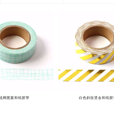
花艺胶带
遮蔽膜
快递包装物料
线网图案和纸胶带
白色斜纹烫金和纸胶