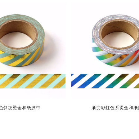
色斜纹烫金和纸胶带
渐变彩虹色系烫金和纸