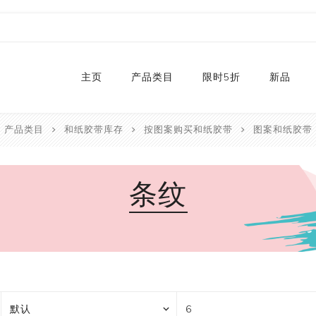
主页
产品类目
限时5折
新品
产品类目
和纸胶带库存
按图案购买和纸胶带
图案和纸胶带
热销款
2024
和纸胶带库存
2023
条纹
贴纸
2022
卡纸
2021
P
切割器
2020
P
手工艺纸
2019
文具
福袋
手工艺品
限量款