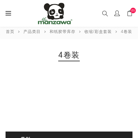
(0)
首页
产品类目
和纸胶带库存
收缩/彩盒套装
4卷装
4卷装